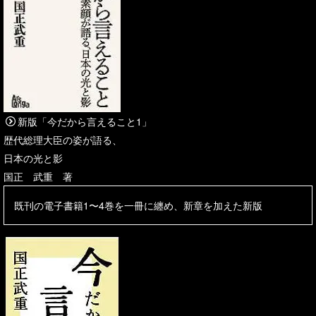
新版「今だから言えること1」
歴代総理大臣の姿が語る、
日本の光と影
国正 武重 著
既刊の電子書籍1〜4巻を一冊に纏め、新章を加えた新版