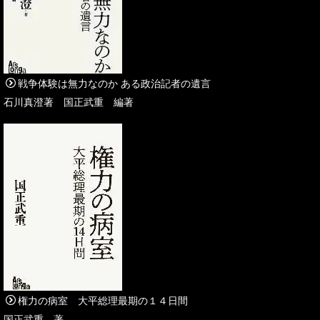
戦争体験は無力なのか ある政治記者の遺言
石川真澄著 国正武重 編著
権力の病室 大平総理最期の１４日間
国正武重 著