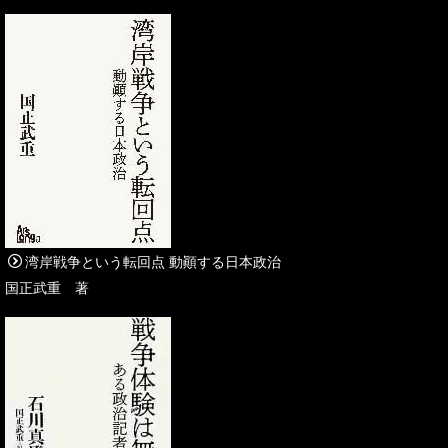
湾岸戦争という転回点 動顚する日本政治
国正武重 著